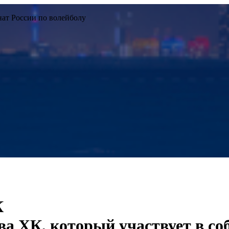
нат России по волейболу
К