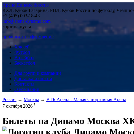
Арена Динамо билеты
КХЛ, Кубок Гагарина, РПЛ, Кубок России по футболу, Чемпио
+7 (495) 003-18-43
info@arena-dynamo.com
корзина пуста
продолжить оформление
Хоккей
Футбол
Волейбол
Баскетбол
Для групп и компаний
Доставка и оплата
Контакты
О компании
Россия
→
Москва
→
ВТБ Арена - Малая Спортивная Арена
!
7 октября 2026
Билеты на
Динамо Москва Х