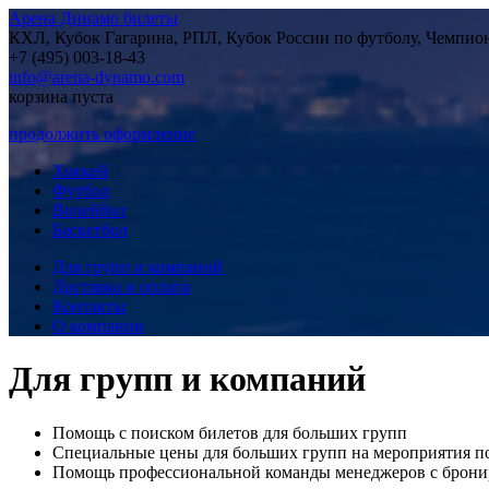
Арена Динамо билеты
КХЛ, Кубок Гагарина, РПЛ, Кубок России по футболу, Чемпио
+7 (495) 003-18-43
info@arena-dynamo.com
корзина пуста
продолжить оформление
Хоккей
Футбол
Волейбол
Баскетбол
Для групп и компаний
Доставка и оплата
Контакты
О компании
Для групп и компаний
Помощь с поиском билетов для больших групп
Специальные цены для больших групп на мероприятия п
Помощь профессиональной команды менеджеров с бронир