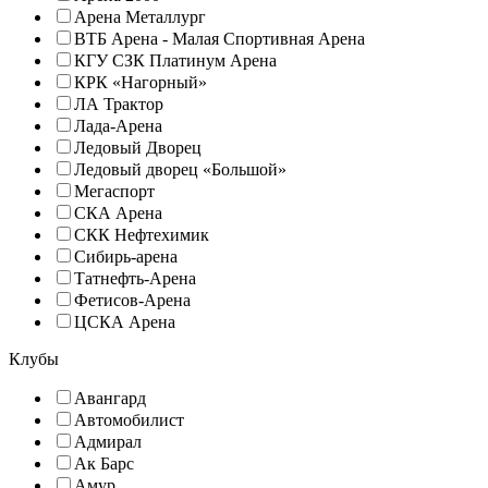
Арена Металлург
ВТБ Арена - Малая Спортивная Арена
КГУ СЗК Платинум Арена
КРК «Нагорный»
ЛА Трактор
Лада-Арена
Ледовый Дворец
Ледовый дворец «Большой»
Мегаспорт
СКА Арена
СКК Нефтехимик
Сибирь-арена
Татнефть-Арена
Фетисов-Арена
ЦСКА Арена
Клубы
Авангард
Автомобилист
Адмирал
Ак Барс
Амур