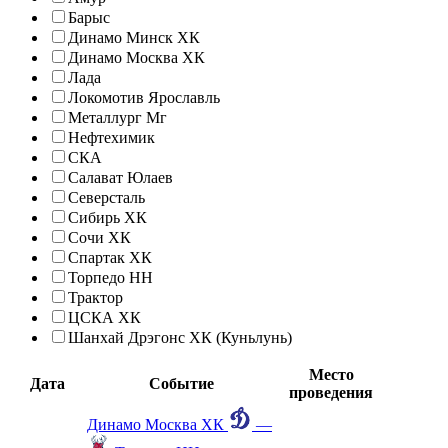
Барыс
Динамо Минск ХК
Динамо Москва ХК
Лада
Локомотив Ярославль
Металлург Мг
Нефтехимик
СКА
Салават Юлаев
Северсталь
Сибирь ХК
Сочи ХК
Спартак ХК
Торпедо НН
Трактор
ЦСКА ХК
Шанхай Дрэгонс ХК (Куньлунь)
Место
Дата
Событие
проведения
Динамо Москва ХК
—