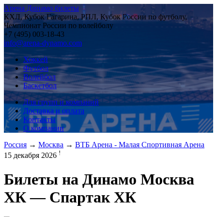
Арена Динамо билеты
КХЛ, Кубок Гагарина, РПЛ, Кубок России по футболу,
Чемпионат России по волейболу
+7 (495) 003-18-43
info@arena-dynamo.com
Хоккей
Футбол
Волейбол
Баскетбол
Для групп и компаний
Доставка и оплата
Контакты
О компании
Россия
→
Москва
→
ВТБ Арена - Малая Спортивная Арена
!
15 декабря 2026
Билеты на
Динамо Москва
ХК — Спартак ХК