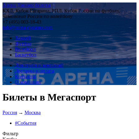
Арена Динамо билеты
КХЛ, Кубок Гагарина, РПЛ, Кубок России по футболу,
Чемпионат России по волейболу
+7 (495) 003-18-43
info@arena-dynamo.com
Хоккей
Футбол
Волейбол
Баскетбол
Для групп и компаний
Доставка и оплата
Контакты
О компании
Билеты в Мегаспорт
Россия
→
Москва
#События
Фильтр