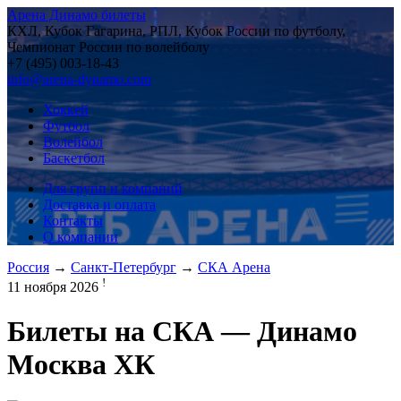
Арена Динамо билеты
КХЛ, Кубок Гагарина, РПЛ, Кубок России по футболу,
Чемпионат России по волейболу
+7 (495) 003-18-43
info@arena-dynamo.com
Хоккей
Футбол
Волейбол
Баскетбол
Для групп и компаний
Доставка и оплата
Контакты
О компании
Россия
→
Санкт-Петербург
→
СКА Арена
!
11 ноября 2026
Билеты на
СКА — Динамо
Москва ХК