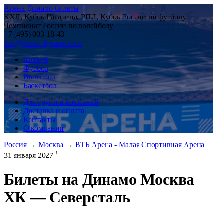
Арена Динамо билеты
КХЛ, Кубок Гагарина, РПЛ, Кубок России по футболу,
Чемпионат России по волейболу
+7 (495) 003-18-43
info@arena-dynamo.com
Хоккей
Футбол
Волейбол
Баскетбол
Для групп и компаний
Доставка и оплата
Контакты
О компании
Россия
→
Москва
→
ВТБ Арена - Малая Спортивная Арена
!
31 января 2027
Билеты на
Динамо Москва
ХК — Северсталь