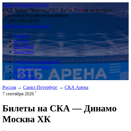
Арена Динамо билеты
КХЛ, Кубок Гагарина, РПЛ, Кубок России по футболу,
Чемпионат России по волейболу
+7 (495) 003-18-43
info@arena-dynamo.com
Хоккей
Футбол
Волейбол
Баскетбол
Для групп и компаний
Доставка и оплата
Контакты
О компании
Россия
→
Санкт-Петербург
→
СКА Арена
!
7 сентября 2026
Билеты на
СКА — Динамо
Москва ХК