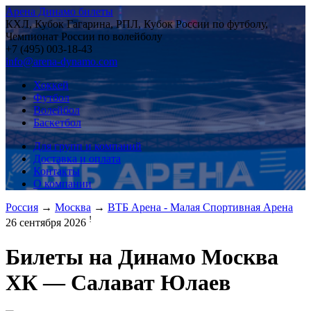
Арена Динамо билеты
КХЛ, Кубок Гагарина, РПЛ, Кубок России по футболу,
Чемпионат России по волейболу
+7 (495) 003-18-43
info@arena-dynamo.com
Хоккей
Футбол
Волейбол
Баскетбол
Для групп и компаний
Доставка и оплата
Контакты
О компании
Россия
→
Москва
→
ВТБ Арена - Малая Спортивная Арена
!
26 сентября 2026
Билеты на
Динамо Москва
ХК — Салават Юлаев