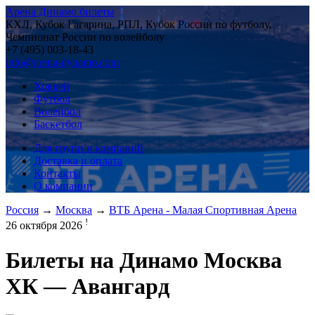
Арена Динамо билеты
КХЛ, Кубок Гагарина, РПЛ, Кубок России по футболу,
Чемпионат России по волейболу
+7 (495) 003-18-43
info@arena-dynamo.com
Хоккей
Футбол
Волейбол
Баскетбол
Для групп и компаний
Доставка и оплата
Контакты
О компании
Россия
→
Москва
→
ВТБ Арена - Малая Спортивная Арена
!
26 октября 2026
Билеты на
Динамо Москва
ХК — Авангард